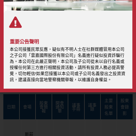
股東會
重要公告聲明
本公司接獲民眾反應，疑似有不明人士在社群媒體冒用本公司
之子公司「雲嘉國際股份有限公司」名義進行疑似投資詐騙行
首頁
投資人專區
股東會
為。本公司在此嚴正聲明，本公司及子公司從未以自行名義或
授權任何第三方進行相關投資活動，請所有投資人務必提高警
覺，切勿輕信!如果您接獲以本公司或子公司名義發出之投資資
訊，建議直接向當地警察機關舉報，以維護自身權益。
最新年份股東常會
主要
股東
股東
開會
議事
議事
日期
會場
會簡
通知
股東
會錄
手冊
錄
報
單
名單
影
新莊