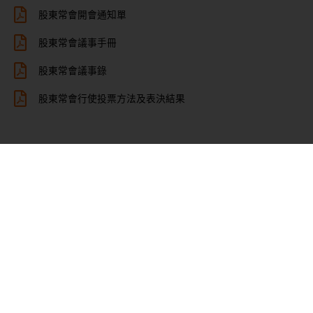
股東常會開會通知單
股東常會議事手冊
股東常會議事錄
股東常會行使投票方法及表決結果
董事會重要決議
公司治理
聯絡我們