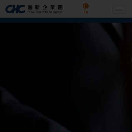
跳
至
En
主
要
內
容