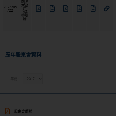
頤品
大飯
2026/05
店
/22
7樓
香蘊
廳
歷年股東會資料
年份 :
股東會簡報