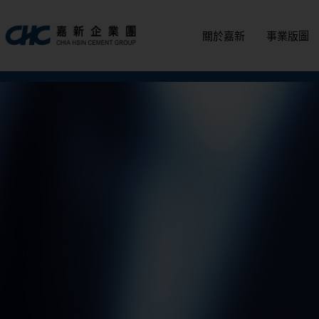
跳
至
關於嘉新
事業版圖
主
要
內
容