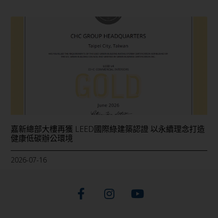
嘉新總部大樓再獲 LEED國際綠建築認證 以永續理念打造
健康低碳辦公環境
2026-07-16
F
I
Y
a
n
o
c
s
u