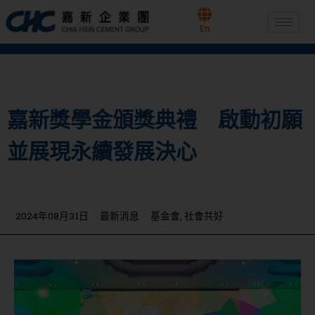
跳
至
En
主
要
內
容
嘉新獎學金頒獎典禮 啟動初願
並展現永續發展決心
2024年08月31日
最新消息
基金會
,
社會共好