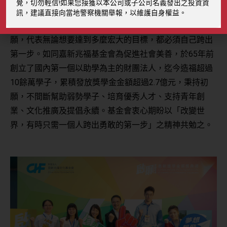
覺，切勿輕信!如果您接獲以本公司或子公司名義發出之投資資
訊，建議直接向當地警察機關舉報，以維護自身權益。
本屆典禮主題以「啟願」為主軸，「啟」願而非「祈」
願，代表無論想要達到多麼宏大的目標，都必須自己跨出
第一步。如同嘉新兆福基金會為促進社會美善，於65年前
創立了國內第一個以助學為主的財團法人，迄今造福超過
10餘萬學子，累積發放獎學金金額超過2.7億元，秉持初
願，不間斷幫助弱勢學子、培育優秀人才、支持青年創
業、文化推廣及提倡永續。基金會衷心期盼以「改變世
界，有時只需一個人跨出勇敢的第一步」之精神共勉之。