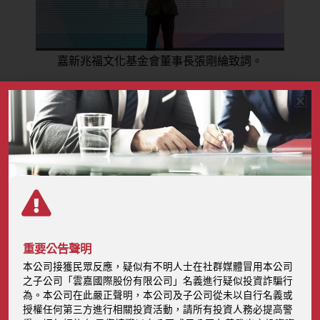
華嘉新
嘉新兆福文化基金會董事長張剛綸致詞。
嘉新
除了提供獎學金之外，基金會積極與各大企業、公益機構
合作，規劃培力計畫與活動並贊助交通費，讓所有得主無
論居住何處都能受惠，譬如女力講座、一日成長營、跨國
企業參訪等等。基金會也希望發揮棉薄之力
呼應當今時代
問題
，創立了永續力獎學金，以喚醒青年對環境發展的關
重要公告聲明
注。本屆典禮中更具體落實減碳，從交通、場地佈置、餐
本公司接獲民眾反應，疑似有不明人士在社群媒體冒用本公司
盒包裝及餐點設計，盡可能降低碳排及廢棄物，並進行全
之子公司「雲嘉國際股份有限公司」名義進行疑似投資詐騙行
為。本公司在此嚴正聲明，本公司及子公司從未以自行名義或
面性的碳排統計，未來將以本次的整體碳排量做為逐年改
授權任何第三方進行相關投資活動，請所有投資人務必提高警
善的基準。