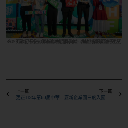
2024嘉新兆福文化基金會頒獎典禮，基金會張董事長(左4)、尹執行長(左3)與當天上台分享、表演的獎學金得主代表合照。
上一頁
下
上一篇
下一篇
更正113年第60屆中華嘉新體育獎學金得獎名單
嘉新企業團三度入圍天下永續小巨人名次再前進，並入選天下人才永續100強！