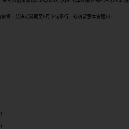
總計核發金額為3,590,000元 (詳細名單敬請參閱PDF或Excel附
情影響，茲決定延期至9月下旬舉行，敬請留意本會通知。
)
)