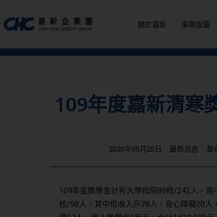
跳
至
關於嘉新
事業版圖
主
要
內
容
109年度嘉新清
2020年05月25日
最新消息
基
109年度獎學金計有大學校院89校/242人，
校/98人，其中低收入戶78人，身心障礙20人，