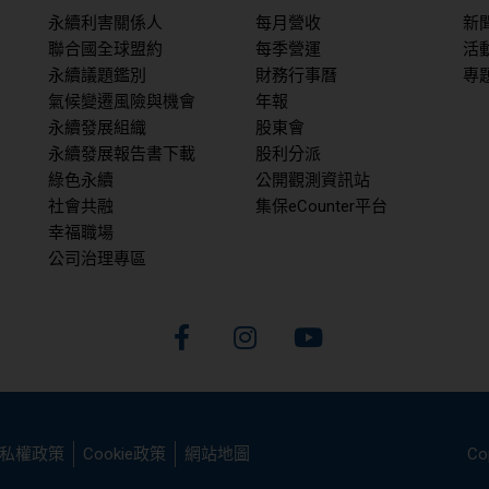
永續利害關係人
每月營收
新
聯合國全球盟約
每季營運
活
永續議題鑑別
財務行事曆
專
氣候變遷風險與機會
年報
永續發展組織
股東會
永續發展報告書下載
股利分派
綠色永續
公開觀測資訊站
社會共融
集保eCounter平台
幸福職場
公司治理專區
F
I
Y
a
n
o
c
s
u
e
t
t
b
a
u
o
g
b
Co
私權政策
Cookie政策
網站地圖
o
r
e