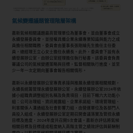
氣候變遷議題管理階層架構
嘉新氣候相關議題最高管理單位為董事會，並由董事會成立
永續發展委員會，並授權具備企業永續專業知識與能力之成
員擔任相關職務，委員會由董事長張剛綸先生擔任主任委
員，總經理王立心女士擔任永續長。此外，委員會下設有永
續發展辦公室，由辦公室經理擔任執行秘書。該委員會負責
審議公司的氣候變遷策略與目標，監督相關執行進度，並至
少一年一次定期向董事會報告相關情形。
嘉新以永續發展辦公室專責承接與推展永續發展相關規劃，
永續長統籌管理永續發展辦公室，永續發展辦公室2024年依
據小組職責調整組別名稱及負責項目，目前下轄六大功能小
組：公司治理組、資訊揭露組、企業承諾組、環境管理組、
利害關係人溝通組及社會影響力組，由營運單位及各部門人
員投入組成，永續發展辦公室定期召開會議落實及管控永續
目標及進度，2024年度共召開5次會議。嘉新亦評估將氣候
相關目標及目標達成程度納入高階主管之績效評估與薪酬制
度中，以監控氣候相關議題目標之實現。