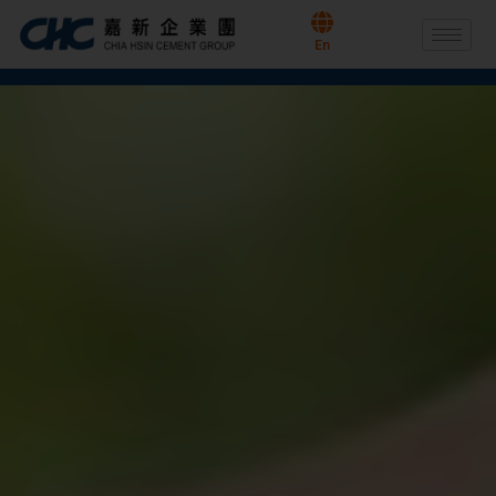
跳
至
En
主
要
內
容