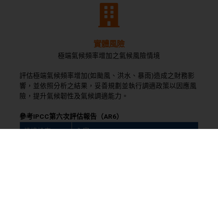
實體風險
極端氣候頻率增加之氣候風險情境
評估極端氣候頻率增加(如颱風、洪水、暴雨)造成之財務影
響，並依照分析之結果，妥善規劃並執行調適政策以因應風
險，提升氣候韌性及氣候調適能力。
參考IPCC第六次評估報告（AR6）
情境設定
內容
溫度情境設定
IPCC AR6 SSP5-8.5（升溫 4.0°C）
影響時間
短期（< 3 年），以 2025 年進行分析
影響對象
上游、自身營運、下游