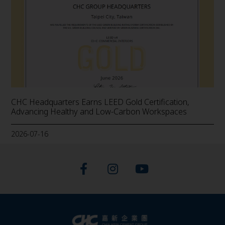
CHC Headquarters Earns LEED Gold Certification,
Advancing Healthy and Low-Carbon Workspaces
2026-07-16
F
I
Y
a
n
o
c
s
u
e
t
t
b
a
u
o
g
b