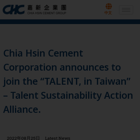
Skip
to
中文
content
Chia Hsin Cement
Corporation announces to
join the “TALENT, in Taiwan”
– Talent Sustainability Action
Alliance.
2022年08月25日
Latest News