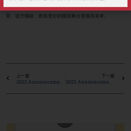
透過人才培育的希望工程，讓每一個工作人都能有感於培
育、提升職能，創造更好的職涯舞台發展與未來。
Prev
Ne
上一篇
下一篇
2022 Announcement of the winners for the 1st Chia Hsin Sustainability Scholarship.
2022 Announcement of the winners for the 58th Chia Hsin Sports Scholarship.