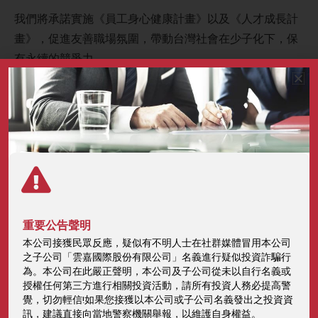
我們將承諾實施《員工身心健康計畫》以及《人才成長計
畫》，促進友善職場氛圍，帶動台灣社會在少子化下，保
有永續的競爭力。
2020年covid19疫情襲來，健康意議抬頭，嘉新推動「健
康年」三年計劃，不僅防疫也加強同仁身心健康。如:優化
並提高員工健康檢查預算、倡導員工每週三蔬食日、成立
多元運動社團，並辦理運動競賽活動。
2019年，修訂績效管理辦法，以配合個別員工職涯發展，
並推行MA儲備主管計畫；2020年新訂員工調任申請辦
重要公告聲明
法、晉升作業辦法，以及教育訓練辦法，強化個人發展之
本公司接獲民眾反應，疑似有不明人士在社群媒體冒用本公司
機制與規範，鼓勵員工申請歷練不同且不限國內的職務。
之子公司「雲嘉國際股份有限公司」名義進行疑似投資詐騙行
為。本公司在此嚴正聲明，本公司及子公司從未以自行名義或
授權任何第三方進行相關投資活動，請所有投資人務必提高警
接下來，我們將與《天下學習》與《Cheers快樂工作人》
覺，切勿輕信!如果您接獲以本公司或子公司名義發出之投資資
訊，建議直接向當地警察機關舉報，以維護自身權益。
及台灣100家企業持續推動與倡議，希望在不遠的未來，